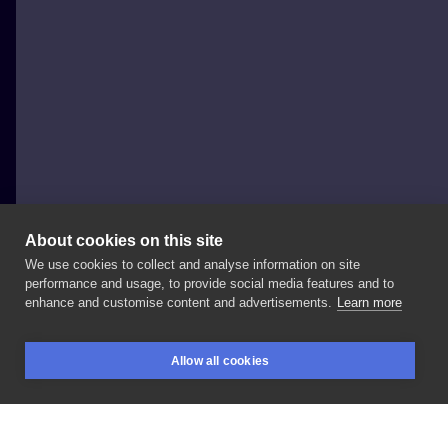
About cookies on this site
We use cookies to collect and analyse information on site
Venomdopee
performance and usage, to provide social media features and to
POLAND, POZNAŃ
enhance and customise content and advertisements.
Learn more
🍙 . . . .
#katana
#katanatattoo
#japanesetattoo
Allow all cookies
#japantattoo
#blackwork
#blackworkers
БРОНЮВАННЯ
ПОШУК
ВХІД
#blackworkerssubmission
#samurai
#samuraikatana
#poznan
#poznań
#poznanboy