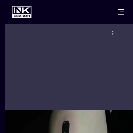
МІСТ
КАТЕГОР
ВАРШАВА
КРАКІВ
ВРОЦЛАВ
НАПИС
БЕРЛІН
ЛОНДОН
ХЭНДПОУК
МІЛАН
ЕДІНБУРГ
БЛЭКВОРК
МАНЧЕСТЕР
АМСТЕРДАМ
ТРАДИЦІЙН
ПРАГА
ВІДЕНЬ
ИГНОРАНТ
АФІНИ
БУДАПЕШТ
ЛІНІЙНИЙ
ДОТВОРК
НЕО-