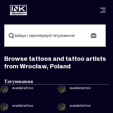
МІСТ
КАТЕГОР
ВАРШАВА
КРАКІВ
ВРОЦЛАВ
НАПИС
Зайди і зарезервуй татуювання
БЕРЛІН
ЛОНДОН
ХЭНДПОУК
МІЛАН
ЕДІНБУРГ
БЛЭКВОРК
Browse tattoos and tattoo artists
from Wrocław, Poland
МАНЧЕСТЕР
АМСТЕРДАМ
ТРАДИЦІЙН
ПРАГА
ВІДЕНЬ
ИГНОРАНТ
Татуювання
ПОДИВИСЬ
ПОДИВИСЬ
avadatattoo
avadatattoo
АФІНИ
БУДАПЕШТ
ЛІНІЙНИЙ
ДОТВОРК
ПОДИВИСЬ
ПОДИВИСЬ
avadatattoo
avadatattoo
НЕО-