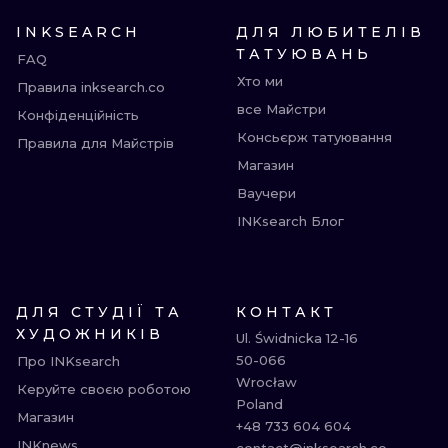
INKSEARCH
ДЛЯ ЛЮБИТЕЛІВ
ТАТУЮВАНЬ
FAQ
Хто ми
Правила inksearch.co
все Майстри
Конфіденційність
Консьєрж татуювання
Правила для Майстрів
Магазин
Ваучери
INKsearch Блог
ДЛЯ СТУДІЇ ТА
КОНТАКТ
ХУДОЖНИКІВ
Ul. Świdnicka 12-16

50-066

Про INKsearch
Wrocław

Керуйте своєю роботою
Poland

Магазин
+48 733 604 604

INKnews