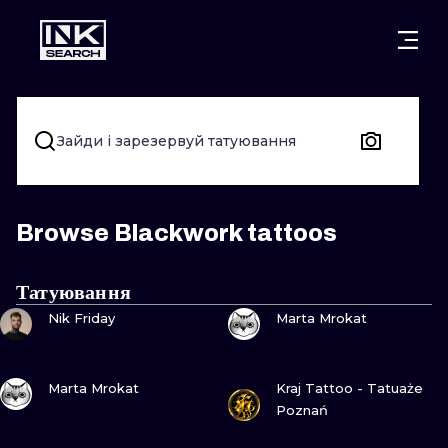
МІСТ
КАТЕГОР
ВАРШАВА
КРАКІВ
ВРОЦЛАВ
НАПИС
Зайди і зарезервуй татуювання
БЕРЛІН
ЛОНДОН
ХЭНДПОУК
МІЛАН
ЕДІНБУРГ
БЛЭКВОРК
Browse Blackwork tattoos
МАНЧЕСТЕР
АМСТЕРДАМ
ТРАДИЦІЙН
Татуювання
ПОДИВИСЬ
ПОДИВИСЬ
ПРАГА
ВІДЕНЬ
ИГНОРАНТ
Nik Friday
Marta Mrokat
АФІНИ
БУДАПЕШТ
ЛІНІЙНИЙ
ПОДИВИСЬ
ПОДИВИСЬ
Marta Mrokat
Kraj Tattoo - Tatuaże
ДОТВОРК
Poznań
НЕО-