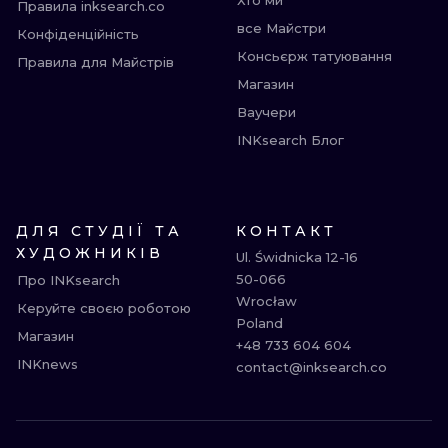
Хто ми
Правила inksearch.co
все Майстри
Конфіденційність
Консьєрж татуювання
Правила для Майстрів
Магазин
Ваучери
INKsearch Блог
ДЛЯ СТУДІЇ ТА
КОНТАКТ
ХУДОЖНИКІВ
Ul. Świdnicka 12-16

50-066

Про INKsearch
Wrocław

Керуйте своєю роботою
Poland

Магазин
+48 733 604 604

INKnews
contact@inksearch.co