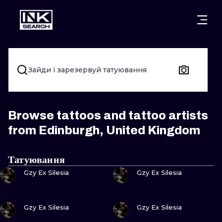
МІСТ
КАТЕГОР
ВАРШАВА
КРАКІВ
ВРОЦЛАВ
НАПИС
Зайди і зарезервуй татуювання
БЕРЛІН
ЛОНДОН
ХЭНДПОУК
МІЛАН
ЕДІНБУРГ
БЛЭКВОРК
Browse tattoos and tattoo artists
from Edinburgh, United Kingdom
МАНЧЕСТЕР
АМСТЕРДАМ
ТРАДИЦІЙН
ПРАГА
ВІДЕНЬ
ИГНОРАНТ
Татуювання
ПОДИВИСЬ
ПОДИВИСЬ
Gzy Ex Silesia
Gzy Ex Silesia
АФІНИ
БУДАПЕШТ
ЛІНІЙНИЙ
ДОТВОРК
ПОДИВИСЬ
ПОДИВИСЬ
Gzy Ex Silesia
Gzy Ex Silesia
НЕО-