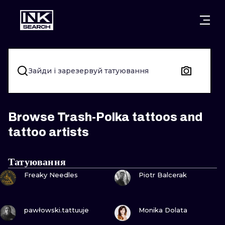
МІСТ
КАТЕГОР
ВАРШАВА
КРАКІВ
ВРОЦЛАВ
НАПИС
Зайди і зарезервуй татуювання
БЕРЛІН
ЛОНДОН
ХЭНДПОУК
МІЛАН
ЕДІНБУРГ
БЛЭКВОРК
Browse Trash-Polka tattoos and
tattoo artists
МАНЧЕСТЕР
АМСТЕРДАМ
ТРАДИЦІЙН
ПРАГА
ВІДЕНЬ
ИГНОРАНТ
Татуювання
ПОДИВИСЬ
ПОДИВИСЬ
Freaky Needles
Piotr Balcerak
АФІНИ
БУДАПЕШТ
ЛІНІЙНИЙ
ДОТВОРК
ПОДИВИСЬ
ПОДИВИСЬ
pawłowski.tattuuje
Monika Dolata
НЕО-