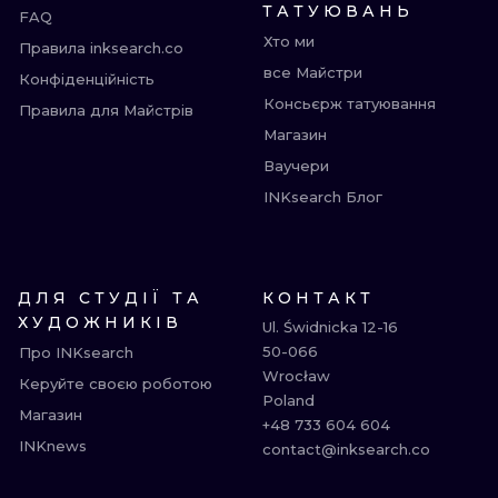
ТАТУЮВАНЬ
FAQ
Хто ми
Правила inksearch.co
все Майстри
Конфіденційність
Консьєрж татуювання
Правила для Майстрів
Магазин
Ваучери
INKsearch Блог
ДЛЯ СТУДІЇ ТА
КОНТАКТ
ХУДОЖНИКІВ
Ul. Świdnicka 12-16

50-066

Про INKsearch
Wrocław

Керуйте своєю роботою
Poland

Магазин
+48 733 604 604

INKnews
contact@inksearch.co