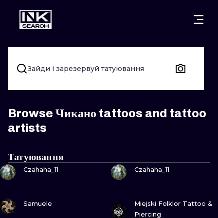
МІСТ
КАТЕГОР
ВАРШАВА
КРАКІВ
ВРОЦЛАВ
НАПИС
Зайди і зарезервуй татуювання
БЕРЛІН
ЛОНДОН
ХЭНДПОУК
МІЛАН
ЕДІНБУРГ
БЛЭКВОРК
Browse Чикано tattoos and tattoo
artists
МАНЧЕСТЕР
АМСТЕРДАМ
ТРАДИЦІЙН
ПРАГА
ВІДЕНЬ
ИГНОРАНТ
Татуювання
ПОДИВИСЬ
ПОДИВИСЬ
Czahaha_11
Czahaha_11
АФІНИ
БУДАПЕШТ
ЛІНІЙНИЙ
ДОТВОРК
ПОДИВИСЬ
ПОДИВИСЬ
Samuele
Miejski Folklor Tattoo &
Piercing
НЕО-