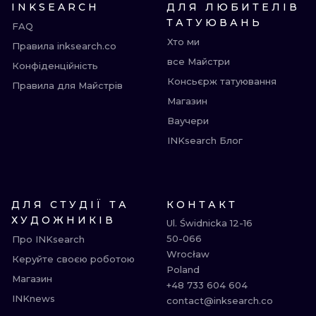
INKSEARCH
ДЛЯ ЛЮБИТЕЛІВ
ТАТУЮВАНЬ
FAQ
Хто ми
Правила inksearch.co
все Майстри
Конфіденційність
Консьєрж татуювання
Правила для Майстрів
Магазин
Ваучери
INKsearch Блог
ДЛЯ СТУДІЇ ТА
КОНТАКТ
ХУДОЖНИКІВ
Ul. Świdnicka 12-16

50-066

Про INKsearch
Wrocław

Керуйте своєю роботою
Poland

Магазин
+48 733 604 604

INKnews
contact@inksearch.co