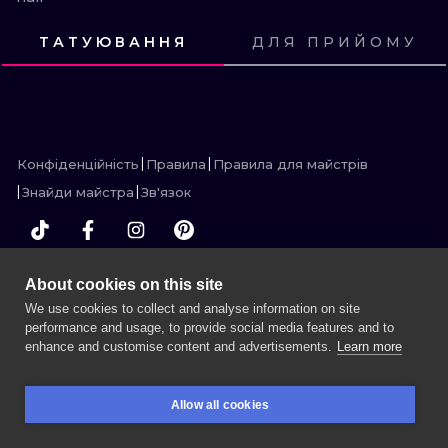
ТРАДИШНЛ
ТАТУЮВАННЯ
ДЛЯ ПРИЙОМУ
ГРАВІРУВАН
ПОДИВИСЬ
ПОДИВИСЬ
ПОДИВИСЬ
ПОДИВИСЬ
ПОДИВИСЬ
ПОДИВИСЬ
ПОДИВИСЬ
ПОДИВИСЬ
ПОДИВИСЬ
ПОДИВИСЬ
ПОДИВИСЬ
ПОДИВИСЬ
Конфіденційність
Правила
Правила для майстрів
Знайди майстра
Зв'язок
About cookies on this site
БІЛЬШЕ INK SEARCH
We use cookies to collect and analyse information on site
performance and usage, to provide social media features and to
enhance and customise content and advertisements.
Learn more
ЗАБРОНЮЙТЕ СЕСІЮ
Allow all cookies
БРОНЮВАННЯ
ПОШУК
ВХІД