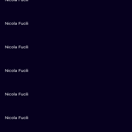
ПОДИВИСЬ
Nicola Fucili
ПОДИВИСЬ
Nicola Fucili
ПОДИВИСЬ
Nicola Fucili
ПОДИВИСЬ
Nicola Fucili
ПОДИВИСЬ
Nicola Fucili