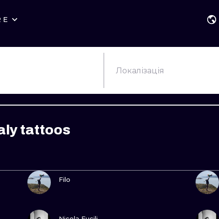
RE
КАТЕГОРІЇ
ВАРШАВА
ГЕОМЕТРИЧНІ
ВРОЦЛАВ
НАПИС
НЬЮ СКУЛ
Локалізація
ЛОНДОН
ХЭНДПОУК
СЮРРЕАЛІЗМ
ЕДІНБУРГ
БЛЭКВОРК
БІОМЕХАНІЧ
ly tattoos
АМСТЕРДАМ
ТРАДИЦІЙНИЙ
ТРАЙБЛ
ВІДЕНЬ
ИГНОРАНТ
ЯПОНСЬКИЙ
ПОДИВИСЬ
БУДАПЕШТ
ЛІНІЙНИЙ
МУЛЬТЯШНИЙ
Filo
ДОТВОРК
ІЛЮСТРАТИВ
ПОДИВИСЬ
НЕО-ТРАДИШНЛ
МІНІМАЛІСТИ
Nicola Fucili