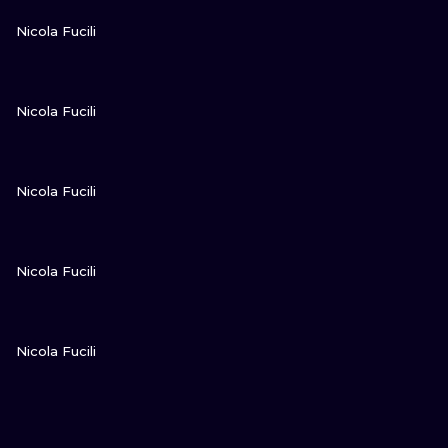
ПОДИВИСЬ
Nicola Fucili
ПОДИВИСЬ
Nicola Fucili
ПОДИВИСЬ
Nicola Fucili
ПОДИВИСЬ
Nicola Fucili
ПОДИВИСЬ
Nicola Fucili