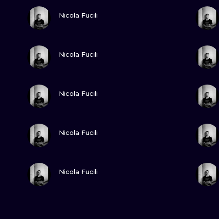
ПОДИВИСЬ
Nicola Fucili
ПОДИВИСЬ
Nicola Fucili
ПОДИВИСЬ
Nicola Fucili
ПОДИВИСЬ
Nicola Fucili
ПОДИВИСЬ
Nicola Fucili