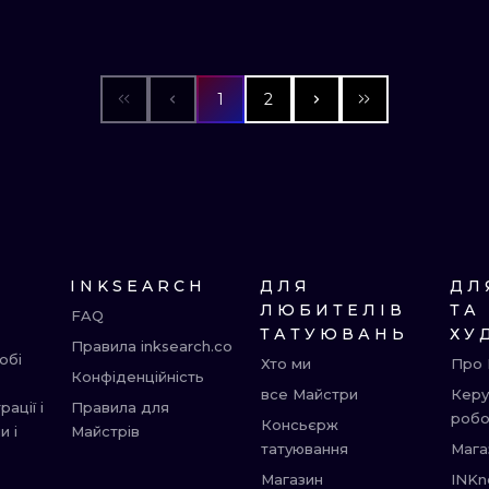
1
2
INKSEARCH
ДЛЯ
ДЛ
ЛЮБИТЕЛІВ
ТА
FAQ
ТАТУЮВАНЬ
ХУ
Правила inksearch.co
обі
Хто ми
Про 
Конфіденційність
все Майстри
Керу
ації і
Правила для
роб
Консьєрж
и і
Майстрів
татуювання
Мага
Магазин
INKn