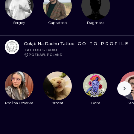
ТРАДИШНЛ
ГРАВІРУВАН
Sergey
Captattoo
Dagmara
Gołąb Na Dachu Tattoo
GO TO PROFILE
TATTOO STUDIO
POZNAŃ, POLAND
Próżna Dziarka
Brocat
Dora
Szo