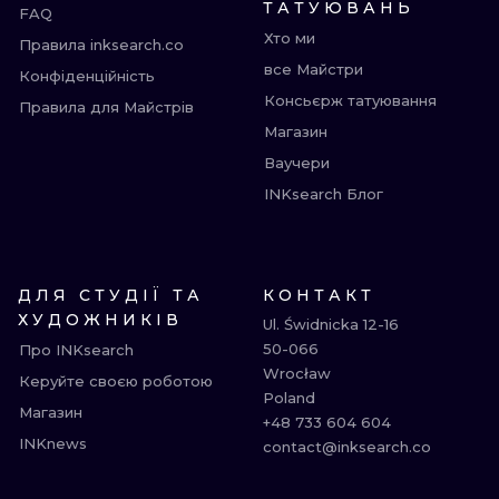
ТАТУЮВАНЬ
FAQ
Хто ми
Правила inksearch.co
все Майстри
Конфіденційність
Консьєрж татуювання
Правила для Майстрів
Магазин
Ваучери
INKsearch Блог
ДЛЯ СТУДІЇ ТА
КОНТАКТ
ХУДОЖНИКІВ
Ul. Świdnicka 12-16

50-066

Про INKsearch
Wrocław

Керуйте своєю роботою
Poland

Магазин
+48 733 604 604

INKnews
contact@inksearch.co