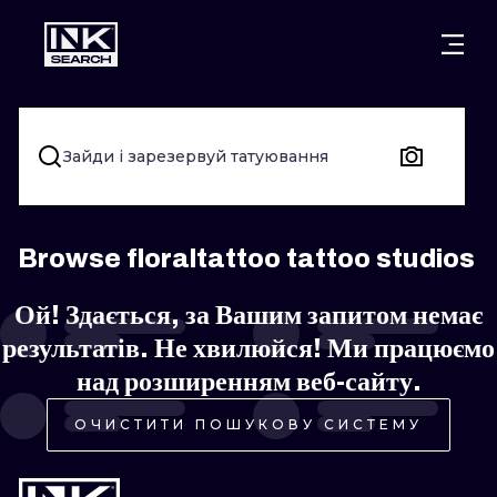
МІСТ
КАТЕГОР
ВАРШАВА
КРАКІВ
ВРОЦЛАВ
НАПИС
Зайди і зарезервуй татуювання
БЕРЛІН
ЛОНДОН
ХЭНДПОУК
МІЛАН
ЕДІНБУРГ
БЛЭКВОРК
Browse floraltattoo tattoo studios
МАНЧЕСТЕР
АМСТЕРДАМ
ТРАДИЦІЙН
Ой! Здається, за Вашим запитом немає
результатів. Не хвилюйся! Ми працюємо
ПРАГА
ВІДЕНЬ
ИГНОРАНТ
над розширенням веб-сайту.
АФІНИ
БУДАПЕШТ
ЛІНІЙНИЙ
ОЧИСТИТИ ПОШУКОВУ СИСТЕМУ
ДОТВОРК
НЕО-