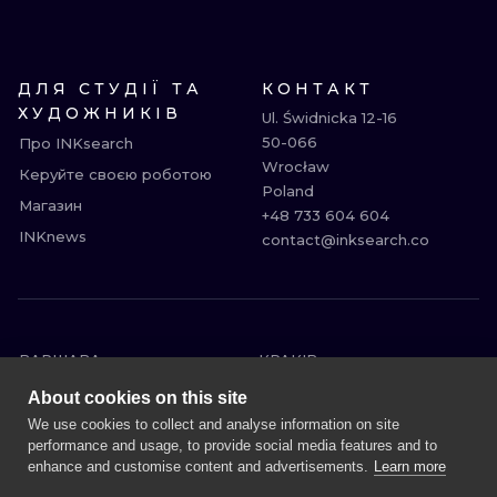
ДЛЯ СТУДІЇ ТА
КОНТАКТ
ХУДОЖНИКІВ
Ul. Świdnicka 12-16

50-066

Про INKsearch
Wrocław

Керуйте своєю роботою
Poland

Магазин
+48 733 604 604

INKnews
contact@inksearch.co
ВАРШАВА
КРАКІВ
ВРОЦЛАВ
БЕРЛІН
About cookies on this site
ЛОНДОН
МІЛАН
We use cookies to collect and analyse information on site
performance and usage, to provide social media features and to
ЕДІНБУРГ
МАНЧЕСТЕР
enhance and customise content and advertisements.
Learn more
АМСТЕРДАМ
ПРАГА