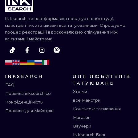
ТРАДИШНЛ
INKsearch це платформа яка поєднує в собі студії,
ГРАВІРУВАН
майстрів і тих хто цікавиться татуюваннями. Спрощуемо
процес реєстрації і вдосконалюємо спілкування між
клієнтами і майстрами.
INKSEARCH
ДЛЯ ЛЮБИТЕЛІВ
ТАТУЮВАНЬ
FAQ
Хто ми
Правила inksearch.co
все Майстри
Конфіденційність
Консьєрж татуювання
Правила для Майстрів
Магазин
Ваучери
INKsearch Блог