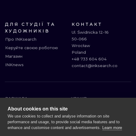
ДЛЯ СТУДІЇ ТА
КОНТАКТ
ХУДОЖНИКІВ
Ul. Świdnicka 12-16

50-066

Про INKsearch
Wrocław

Керуйте своєю роботою
Poland

Магазин
+48 733 604 604

INKnews
contact@inksearch.co
ВАРШАВА
КРАКІВ
ВРОЦЛАВ
БЕРЛІН
About cookies on this site
ЛОНДОН
МІЛАН
We use cookies to collect and analyse information on site
performance and usage, to provide social media features and to
ЕДІНБУРГ
МАНЧЕСТЕР
enhance and customise content and advertisements.
Learn more
АМСТЕРДАМ
ПРАГА