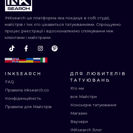
ТРАДИШНЛ
INKsearch це платформа яка поєднує в собі студії,
ГРАВІРУВАН
майстрів і тих хто цікавиться татуюваннями. Спрощуемо
процес реєстрації і вдосконалюємо спілкування між
клієнтами і майстрами.
INKSEARCH
ДЛЯ ЛЮБИТЕЛІВ
ТАТУЮВАНЬ
FAQ
Хто ми
Правила inksearch.co
все Майстри
Конфіденційність
Консьєрж татуювання
Правила для Майстрів
Магазин
Ваучери
INKsearch Блог