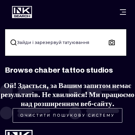
МІСТ
КАТЕГОР
ВАРШАВА
КРАКІВ
ВРОЦЛАВ
НАПИС
Зайди і зарезервуй татуювання
БЕРЛІН
ЛОНДОН
ХЭНДПОУК
МІЛАН
ЕДІНБУРГ
БЛЭКВОРК
Browse chaber tattoo studios
МАНЧЕСТЕР
АМСТЕРДАМ
ТРАДИЦІЙН
Ой! Здається, за Вашим запитом немає
результатів. Не хвилюйся! Ми працюємо
ПРАГА
ВІДЕНЬ
ИГНОРАНТ
над розширенням веб-сайту.
АФІНИ
БУДАПЕШТ
ЛІНІЙНИЙ
ОЧИСТИТИ ПОШУКОВУ СИСТЕМУ
ДОТВОРК
НЕО-