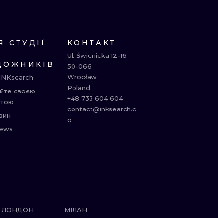
Я СТУДІЇ
КОНТАКТ
Ul. Świdnicka 12-16

ДОЖНИКІВ
50-066

Wrocław

INKsearch
Poland

йте своєю
+48 733 604 604

отою
contact@inksearch.c
зин
o
ews
ЛОНДОН
МІЛАН