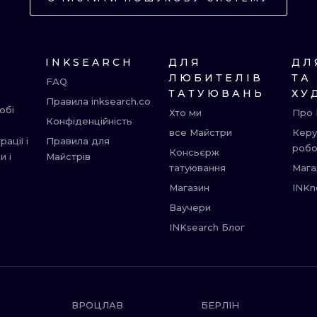
ГРАВІРУВАННЯ
UV
INKSEARCH
ДЛЯ
ДЛ
ЛЮБИТЕЛІВ
ТА
FAQ
ТАТУЮВАНЬ
ХУ
Правила inksearch.co
обі
Хто ми
Про 
Конфіденційність
все Майстри
Керу
ації і
Правила для
роб
Консьєрж
и і
Майстрів
татуювання
Мага
Магазин
INKn
Ваучери
INKsearch Блог
ВРОЦЛАВ
БЕРЛІН