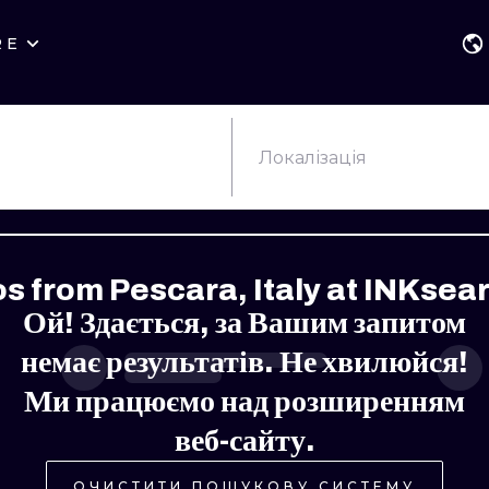
RE
КАТЕГОРІЇ
ВАРШАВА
ГЕОМЕТРИЧНІ
ВРОЦЛАВ
НАПИС
НЬЮ СКУЛ
Локалізація
ЛОНДОН
ХЭНДПОУК
СЮРРЕАЛІЗМ
ЕДІНБУРГ
БЛЭКВОРК
БІОМЕХАНІЧ
s from Pescara, Italy at INKsea
АМСТЕРДАМ
ТРАДИЦІЙНИЙ
ТРАЙБЛ
Ой! Здається, за Вашим запитом
ВІДЕНЬ
ИГНОРАНТ
ЯПОНСЬКИЙ
немає результатів. Не хвилюйся!
БУДАПЕШТ
ЛІНІЙНИЙ
МУЛЬТЯШНИЙ
Ми працюємо над розширенням
веб-сайту.
ДОТВОРК
ІЛЮСТРАТИВ
ОЧИСТИТИ ПОШУКОВУ СИСТЕМУ
НЕО-ТРАДИШНЛ
МІНІМАЛІСТИ