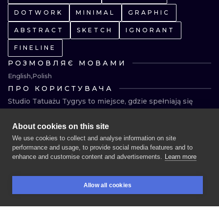
DOTWORK
MINIMAL
GRAPHIC
ABSTRACT
SKETCH
IGNORANT
FINELINE
РОЗМОВЛЯЄ МОВАМИ
English
Polish
ПРО КОРИСТУВАЧА
Studio Tatuażu Tygrys to miejsce, gdzie spełniają się 
marzenia - nasze i Wasze. Tygrys powstał w miejskiej, 
krakowskiej dżungli z pasji do tatuażu i pragnienia 
About cookies on this site
stworzenia przestrzeni, do której chce się wracać. 
We use cookies to collect and analyse information on site
Przestrzeni bezpiecznej, przytulnej i pełnej 
performance and usage, to provide social media features and to
wzajemnego szacunku. Każdy z nas jest unikalny i tak 
enhance and customise content and advertisements.
Learn more
też postrzegamy naszych klientów. Dlatego przy 
ЗАБРОНЮЙТЕ СЕСІЮ
tworzeniu projektów zawsze dajemy z siebie ile natura 
Allow all cookies
dała! Możesz liczyć na nasz pełny profesjonalizm, a 
równocześnie na przyjemne pogaduchy umilające 
БРОНЮВАННЯ
ПОШУК
ВХІД
chwile pod igłą 🙂
ТАТУЮВАННЯ
ДЛЯ
ХУДОЖНИ