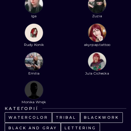
ТРАДИШНЛ
Iga
Zuzia
ГРАВІРУВАН
Rudy Konik
akyrpap.tattoo
Emilia
Jula Cichecka
Monika Wnęk
КАТЕГОРІЇ
WATERCOLOR
TRIBAL
BLACKWORK
BLACK AND GRAY
LETTERING