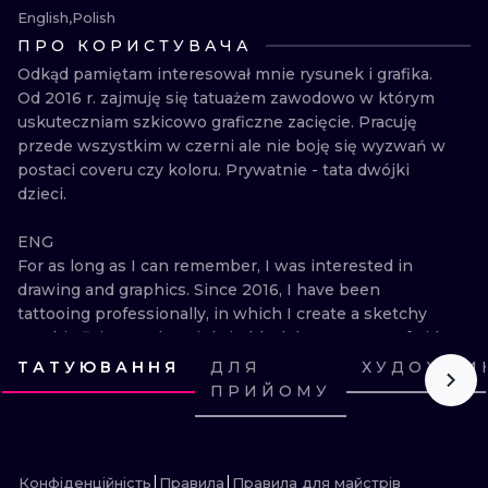
English
Polish
ТРАДИШНЛ
ПРО КОРИСТУВАЧА
ГРАВІРУВАН
Odkąd pamiętam interesował mnie rysunek i grafika. 
Od 2016 r. zajmuję się tatuażem zawodowo w którym 
uskuteczniam szkicowo graficzne zacięcie. Pracuję 
przede wszystkim w czerni ale nie boję się wyzwań w 
postaci coveru czy koloru. Prywatnie - tata dwójki 
dzieci. 

ENG

For as long as I can remember, I was interested in 
drawing and graphics. Since 2016, I have been 
tattooing professionally, in which I create a sketchy 
graphic flair. I work mainly in black but I am not afraid 
of challenges in the form of cover-up or color. Privately 
ТАТУЮВАННЯ
ДЛЯ
ХУДОЖНИ
- a dad of two children.
ПРИЙОМУ
ПОДИВИСЬ
ПОДИВИСЬ
ПОДИВИСЬ
ПОДИВИСЬ
ПОДИВИСЬ
ПОДИВИСЬ
ПОДИВИСЬ
ПОДИВИСЬ
ПОДИВИСЬ
ПОДИВИСЬ
ПОДИВИСЬ
ПОДИВИСЬ
Конфіденційність
Правила
Правила для майстрів