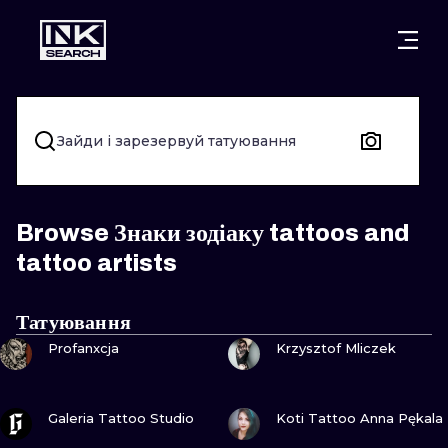
МІСТ
КАТЕГОР
ВАРШАВА
КРАКІВ
ВРОЦЛАВ
НАПИС
Зайди і зарезервуй татуювання
БЕРЛІН
ЛОНДОН
ХЭНДПОУК
МІЛАН
ЕДІНБУРГ
БЛЭКВОРК
Browse Знаки зодіаку tattoos and
tattoo artists
МАНЧЕСТЕР
АМСТЕРДАМ
ТРАДИЦІЙН
ПРАГА
ВІДЕНЬ
ИГНОРАНТ
Татуювання
ПОДИВИСЬ
ПОДИВИСЬ
Profanxcja
Krzysztof Mliczek
АФІНИ
БУДАПЕШТ
ЛІНІЙНИЙ
ДОТВОРК
ПОДИВИСЬ
ПОДИВИСЬ
Galeria Tattoo Studio
Koti Tattoo Anna Pękala
НЕО-