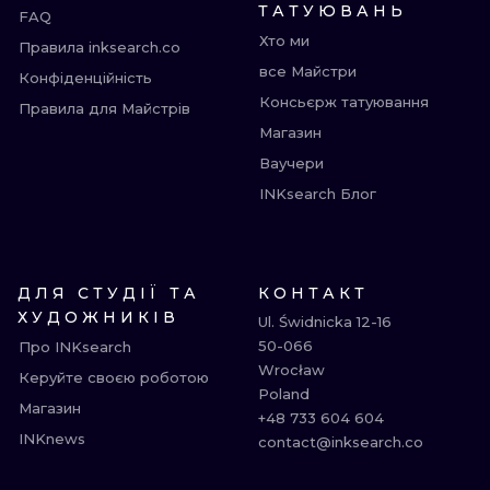
ТАТУЮВАНЬ
FAQ
Хто ми
Правила inksearch.co
все Майстри
Конфіденційність
Консьєрж татуювання
Правила для Майстрів
Магазин
Ваучери
INKsearch Блог
ДЛЯ СТУДІЇ ТА
КОНТАКТ
ХУДОЖНИКІВ
Ul. Świdnicka 12-16

50-066

Про INKsearch
Wrocław

Керуйте своєю роботою
Poland

Магазин
+48 733 604 604

INKnews
contact@inksearch.co