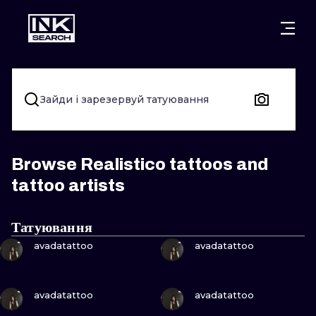
МІСТ
КАТЕГОР
ВАРШАВА
КРАКІВ
ВРОЦЛАВ
НАПИС
Зайди і зарезервуй татуювання
БЕРЛІН
ЛОНДОН
ХЭНДПОУК
МІЛАН
ЕДІНБУРГ
БЛЭКВОРК
Browse Realistico tattoos and
tattoo artists
МАНЧЕСТЕР
АМСТЕРДАМ
ТРАДИЦІЙН
ПРАГА
ВІДЕНЬ
ИГНОРАНТ
Татуювання
ПОДИВИСЬ
ПОДИВИСЬ
avadatattoo
avadatattoo
АФІНИ
БУДАПЕШТ
ЛІНІЙНИЙ
ДОТВОРК
ПОДИВИСЬ
ПОДИВИСЬ
avadatattoo
avadatattoo
НЕО-