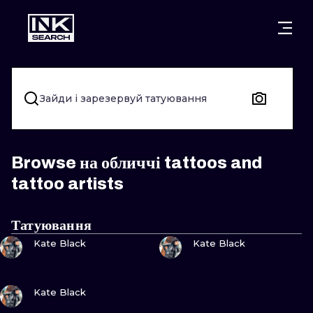
МІСТ
КАТЕГОР
ВАРШАВА
КРАКІВ
ВРОЦЛАВ
НАПИС
Зайди і зарезервуй татуювання
БЕРЛІН
ЛОНДОН
ХЭНДПОУК
МІЛАН
ЕДІНБУРГ
БЛЭКВОРК
Browse на обличчі tattoos and
tattoo artists
МАНЧЕСТЕР
АМСТЕРДАМ
ТРАДИЦІЙН
ПРАГА
ВІДЕНЬ
ИГНОРАНТ
Татуювання
ПОДИВИСЬ
ПОДИВИСЬ
Kate Black
Kate Black
АФІНИ
БУДАПЕШТ
ЛІНІЙНИЙ
ДОТВОРК
ПОДИВИСЬ
Kate Black
НЕО-