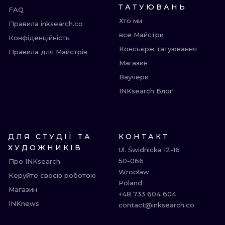
ТАТУЮВАНЬ
FAQ
Хто ми
Правила inksearch.co
все Майстри
Конфіденційність
Консьєрж татуювання
Правила для Майстрів
Магазин
Ваучери
INKsearch Блог
ДЛЯ СТУДІЇ ТА
КОНТАКТ
ХУДОЖНИКІВ
Ul. Świdnicka 12-16

50-066

Про INKsearch
Wrocław

Керуйте своєю роботою
Poland

Магазин
+48 733 604 604

INKnews
contact@inksearch.co