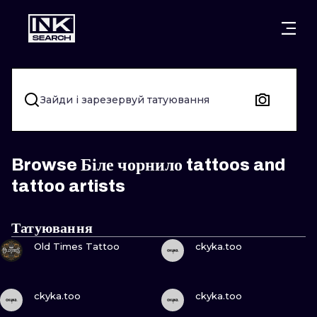
МІСТ
КАТЕГОР
ВАРШАВА
КРАКІВ
ВРОЦЛАВ
НАПИС
Зайди і зарезервуй татуювання
БЕРЛІН
ЛОНДОН
ХЭНДПОУК
МІЛАН
ЕДІНБУРГ
БЛЭКВОРК
Browse Біле чорнило tattoos and
tattoo artists
МАНЧЕСТЕР
АМСТЕРДАМ
ТРАДИЦІЙН
ПРАГА
ВІДЕНЬ
ИГНОРАНТ
Татуювання
ПОДИВИСЬ
ПОДИВИСЬ
Old Times Tattoo
ckyka.too
АФІНИ
БУДАПЕШТ
ЛІНІЙНИЙ
ДОТВОРК
ПОДИВИСЬ
ПОДИВИСЬ
ckyka.too
ckyka.too
НЕО-