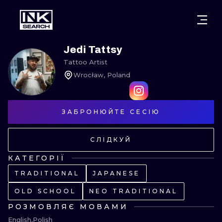
МІСТ
КАТЕГОР
ВАРШАВА
Jedi Tattsy
Tattoo Artist
КРАКІВ
ВРОЦЛАВ
НАПИС
Wrocław, Poland
БЕРЛІН
ЛОНДОН
ХЭНДПОУК
МІЛАН
ЗАБРОНЮЙТЕ СЕСІЮ
ЕДІНБУРГ
БЛЭКВОРК
МАНЧЕСТЕР
АМСТЕРДАМ
ТРАДИЦІЙН
СЛІДКУЙ
ПРАГА
ВІДЕНЬ
ИГНОРАНТ
КАТЕГОРІЇ
TRADITIONAL
JAPANESE
АФІНИ
БУДАПЕШТ
ЛІНІЙНИЙ
OLD SCHOOL
NEO TRADITIONAL
ДОТВОРК
РОЗМОВЛЯЄ МОВАМИ
English
Polish
НЕО-