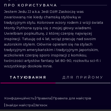
ПРО КОРИСТУВАЧА
ТРАДИШНЛ
Jestem Jedu JJ a.k.a. Jedi Dżi!!! Zaskoczę was 
ГРАВІРУВАН
zwariowaną nie kiedy chamską stylówką w 
tradycyjnym stylu. Kolorowe wzory rodem z wizji świata 
Monty Pythona sypią się z mojej głowy wiadrami. 
Uwielbiam popkulturę, z której czerpię najwięcej 
inspiracji. Tatuuję od 4 lat, wciąż pracuję nad swoim 
autorskim stylem. Głównie opieram się na stylach 
tradycyjnym amerykańskim i tradycyjnym japońskim, 
aczkolwiek czerpię sporo inspiracji z komiksu, 
twórczości artystów fantasy lat 80-90, rozkwitu sci-fi i 
wszystkiego dookoła mnie.
ТАТУЮВАННЯ
ДЛЯ ПРИЙОМУ
ПОДИВИСЬ
ПОДИВИСЬ
ПОДИВИСЬ
ПОДИВИСЬ
ПОДИВИСЬ
ПОДИВИСЬ
ПОДИВИСЬ
ПОДИВИСЬ
ПОДИВИСЬ
ПОДИВИСЬ
ПОДИВИСЬ
ПОДИВИСЬ
Конфіденційність
Правила
Правила для майстрів
Знайди майстра
Зв'язок