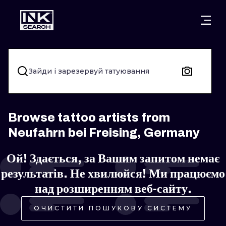
МІСТ
КАТЕГОР
ВАРШАВА
КРАКІВ
ВРОЦЛАВ
НАПИС
Зайди і зарезервуй татуювання
БЕРЛІН
ЛОНДОН
ХЭНДПОУК
МІЛАН
ЕДІНБУРГ
БЛЭКВОРК
Browse tattoo artists from
Neufahrn bei Freising, Germany
МАНЧЕСТЕР
АМСТЕРДАМ
ТРАДИЦІЙН
Ой! Здається, за Вашим запитом немає
ПРАГА
ВІДЕНЬ
ИГНОРАНТ
результатів. Не хвилюйся! Ми працюємо
АФІНИ
БУДАПЕШТ
ЛІНІЙНИЙ
над розширенням веб-сайту.
ДОТВОРК
ОЧИСТИТИ ПОШУКОВУ СИСТЕМУ
НЕО-