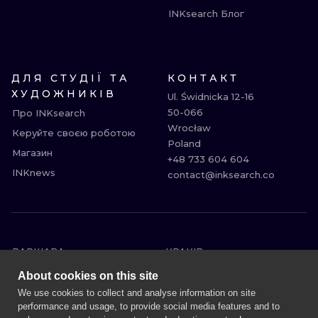
INKsearch Блог
ДЛЯ СТУДІЇ ТА
КОНТАКТ
ХУДОЖНИКІВ
Ul. Świdnicka 12-16

50-066

Про INKsearch
Wrocław

Керуйте своєю роботою
Poland

Магазин
+48 733 604 604

INKnews
contact@inksearch.co
ВАРШАВА
КРАКІВ
ВРОЦЛАВ
БЕРЛІН
About cookies on this site
ЛОНДОН
МІЛАН
We use cookies to collect and analyse information on site
performance and usage, to provide social media features and to
ЕДІНБУРГ
МАНЧЕСТЕР