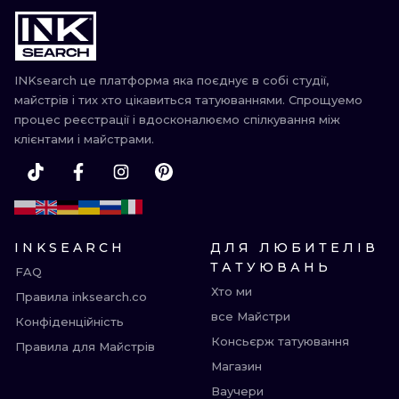
ТРАДИШНЛ
ГРАВІРУВАН
INKsearch це платформа яка поєднує в собі студії,
майстрів і тих хто цікавиться татуюваннями. Спрощуемо
процес реєстрації і вдосконалюємо спілкування між
клієнтами і майстрами.
INKSEARCH
ДЛЯ ЛЮБИТЕЛІВ
ТАТУЮВАНЬ
FAQ
Хто ми
Правила inksearch.co
все Майстри
Конфіденційність
Консьєрж татуювання
Правила для Майстрів
Магазин
Ваучери