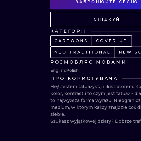
ЗАБРОНЮЙТЕ СЕСІЮ
СЛІДКУЙ
КАТЕГОРІЇ
CARTOONS
COVER-UP
NEO TRADITIONAL
NEW S
РОЗМОВЛЯЄ МОВАМИ
English
Polish
ПРО КОРИСТУВАЧА
Hej! Jestem tatuażystą i ilustratorem. K
kolor, kontrast i to czym jest tatuaż - dl
to najwyższa forma wyrazu. Nieogranicz
medium, w którym każdy znajdzie coś dl
siebie.

Szukasz wyjątkowej dziary? Dobrze traf