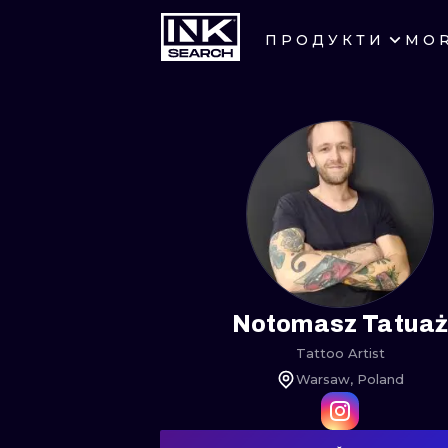
ПРОДУКТИ
MO
МІСТ
КРАКІВ
БЕРЛІН
МІЛАН
МАНЧЕСТЕР
ПРАГА
Notomasz Tatua
Tattoo Artist
АФІНИ
Warsaw, Poland