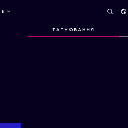
RE
КАТЕГОРІЇ
ВАРШАВА
ГЕОМЕТРИЧНІ
ТАТУЮВАННЯ
ПОДИВИСЬ
ПОДИВИ
ВРОЦЛАВ
НАПИС
НЬЮ СКУЛ
ПОДИВИСЬ
ПОДИВИ
ПОДИВИСЬ
ПОДИВИ
ПОДИВИСЬ
ПОДИВИ
ЛОНДОН
ХЭНДПОУК
СЮРРЕАЛІЗМ
ЕДІНБУРГ
БЛЭКВОРК
БІОМЕХАНІЧ
АМСТЕРДАМ
ТРАДИЦІЙНИЙ
ТРАЙБЛ
ВІДЕНЬ
ИГНОРАНТ
ЯПОНСЬКИЙ
ż
БУДАПЕШТ
ЛІНІЙНИЙ
МУЛЬТЯШНИЙ
ДОТВОРК
ІЛЮСТРАТИВ
НЕО-ТРАДИШНЛ
МІНІМАЛІСТИ