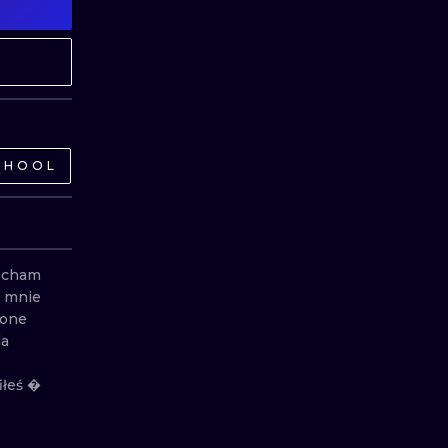
ГРАВІРУВАННЯ
UV
CHOOL
ocham 
a mnie 
one 
a 
iłeś �