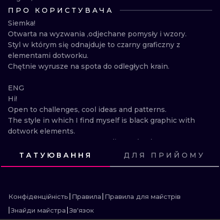
ПРО КОРИСТУВАЧА
ТРАДИШНЛ
Siemka!

ГРАВІРУВАН
Otwarta na wyzwania ,odjechane pomysły i wzory.

Styl w którym się odnajduje to czarny graficzny z 
elementami dotworku.

Chętnie wyrusze na spota do odległych krain.

ENG

Hi!

Open to challenges, cool ideas and patterns.

The style in which I find myself is black graphic with 
dotwork elements.

I am eager to go on spots to distant lands.
ТАТУЮВАННЯ
ДЛЯ ПРИЙОМУ
ПОДИВИСЬ
ПОДИВИСЬ
ПОДИВИСЬ
ПОДИВИСЬ
ПОДИВИСЬ
ПОДИВИСЬ
ПОДИВИСЬ
ПОДИВИСЬ
ПОДИВИСЬ
ПОДИВИСЬ
ПОДИВИСЬ
ПОДИВИСЬ
Конфіденційність
Правила
Правила для майстрів
Знайди майстра
Зв'язок