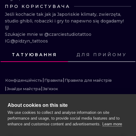
ПРО КОРИСТУВАЧА
ТРАДИШНЛ
Jeśli kochacie tak jak ja Japońskie klimaty, zwierzęta, 
ГРАВІРУВАН
studio ghibli, robaczki i gry to napewno się dogadamy!
👹

Szukajcie mnie w @czarciestudiotattoo

IG:@pidzyn_tattoos
ТАТУЮВАННЯ
ДЛЯ ПРИЙОМУ
ПОДИВИСЬ
ПОДИВИСЬ
ПОДИВИСЬ
ПОДИВИСЬ
ПОДИВИСЬ
ПОДИВИСЬ
ПОДИВИСЬ
ПОДИВИСЬ
ПОДИВИСЬ
ПОДИВИСЬ
ПОДИВИСЬ
ПОДИВИСЬ
Конфіденційність
Правила
Правила для майстрів
Знайди майстра
Зв'язок
About cookies on this site
We use cookies to collect and analyse information on site
performance and usage, to provide social media features and to
БІЛЬШЕ INK SEARCH
enhance and customise content and advertisements.
Learn more
ЗАБРОНЮЙТЕ СЕСІЮ