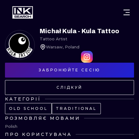
МІСТ
КАТЕГОР
ВАРШАВА
Michał Kula - Kula Tattoo
Tattoo Artist
КРАКІВ
ВРОЦЛАВ
НАПИС
Warsaw, Poland
БЕРЛІН
ЛОНДОН
ХЭНДПОУК
МІЛАН
ЗАБРОНЮЙТЕ СЕСІЮ
ЕДІНБУРГ
БЛЭКВОРК
МАНЧЕСТЕР
АМСТЕРДАМ
ТРАДИЦІЙН
СЛІДКУЙ
ПРАГА
ВІДЕНЬ
ИГНОРАНТ
КАТЕГОРІЇ
OLD SCHOOL
TRADITIONAL
АФІНИ
БУДАПЕШТ
ЛІНІЙНИЙ
РОЗМОВЛЯЄ МОВАМИ
ДОТВОРК
Polish
ПРО КОРИСТУВАЧА
НЕО-