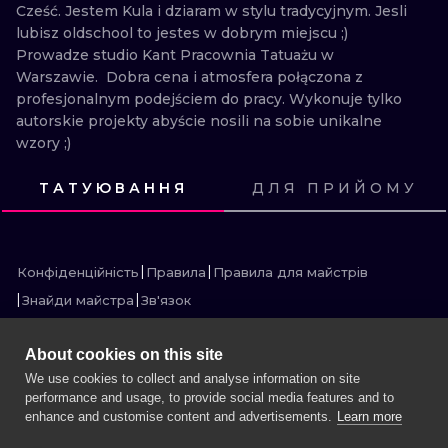
Cześć. Jestem Kula i dziaram w stylu tradycyjnym. Jesli 
ТРАДИШНЛ
lubisz oldschool to jestes w dobrym miejscu ;) 
Prowadze studio Kant Pracownia Tatuażu w 
ГРАВІРУВАН
Warszawie.  Dobra cena i atmosfera połączona z 
profesjonalnym podejściem do pracy. Wykonuje tylko 
autorskie projekty abyście nosili na sobie unikalne 
wzory ;)
ТАТУЮВАННЯ
ДЛЯ ПРИЙОМУ
ПОДИВИСЬ
ПОДИВИСЬ
ПОДИВИСЬ
ПОДИВИСЬ
ПОДИВИСЬ
ПОДИВИСЬ
ПОДИВИСЬ
ПОДИВИСЬ
ПОДИВИСЬ
ПОДИВИСЬ
ПОДИВИСЬ
ПОДИВИСЬ
Конфіденційність
Правила
Правила для майстрів
Знайди майстра
Зв'язок
About cookies on this site
We use cookies to collect and analyse information on site
performance and usage, to provide social media features and to
БІЛЬШЕ INK SEARCH
enhance and customise content and advertisements.
Learn more
ЗАБРОНЮЙТЕ СЕСІЮ