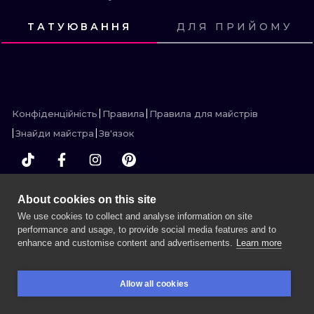
ТРАДИШНЛ
ТАТУЮВАННЯ
ДЛЯ ПРИЙОМУ
ГРАВІРУВАН
ПОДИВИСЬ
ПОДИВИСЬ
ПОДИВИСЬ
ПОДИВИСЬ
ПОДИВИСЬ
ПОДИВИСЬ
ПОДИВИСЬ
ПОДИВИСЬ
ПОДИВИСЬ
ПОДИВИСЬ
ПОДИВИСЬ
ПОДИВИСЬ
Конфіденційність
Правила
Правила для майстрів
Знайди майстра
Зв'язок
About cookies on this site
БІЛЬШЕ INK SEARCH
We use cookies to collect and analyse information on site
performance and usage, to provide social media features and to
enhance and customise content and advertisements.
Learn more
ЗАБРОНЮЙТЕ СЕСІЮ
Allow all cookies
БРОНЮВАННЯ
ПОШУК
ВХІД