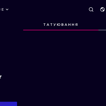
RE
КАТЕГОРІЇ
ВАРШАВА
ГЕОМЕТРИЧНІ
ТАТУЮВАННЯ
ПОДИВИСЬ
ПОДИВИ
ВРОЦЛАВ
НАПИС
НЬЮ СКУЛ
ПОДИВИСЬ
ПОДИВИ
ПОДИВИСЬ
ПОДИВИ
ПОДИВИСЬ
ПОДИВИ
ЛОНДОН
ХЭНДПОУК
СЮРРЕАЛІЗМ
ЕДІНБУРГ
БЛЭКВОРК
БІОМЕХАНІЧ
АМСТЕРДАМ
ТРАДИЦІЙНИЙ
ТРАЙБЛ
ВІДЕНЬ
ИГНОРАНТ
ЯПОНСЬКИЙ
r
БУДАПЕШТ
ЛІНІЙНИЙ
МУЛЬТЯШНИЙ
ДОТВОРК
ІЛЮСТРАТИВ
НЕО-ТРАДИШНЛ
МІНІМАЛІСТИ