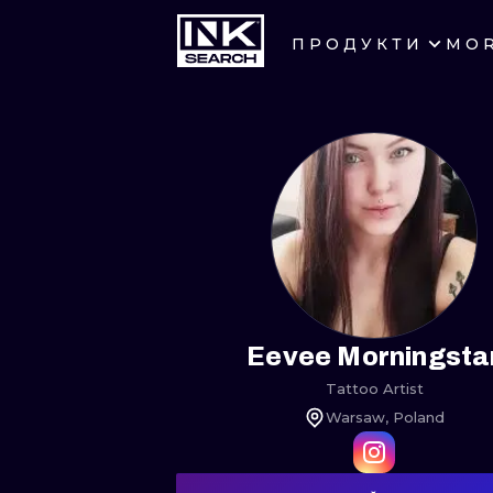
ПРОДУКТИ
MO
МІСТ
КРАКІВ
БЕРЛІН
МІЛАН
МАНЧЕСТЕР
ПРАГА
Eevee Morningsta
Tattoo Artist
АФІНИ
Warsaw, Poland