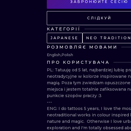
ЗАБРОНЮЙТЕ СЕСІЮ
СЛІДКУЙ
КАТЕГОРІЇ
JAPANESE
NEO TRADITIO
РОЗМОВЛЯЄ МОВАМИ
English
Polish
ПРО КОРИСТУВАЧА
PL: Tatuuję od 5 lat, najbardziej lubię pr
neotradycyjne w kolorze inspirowane nat
magią. Poza tym zwiedzam opuszczone 
miejsca i jestem totalnie zafiksowana na
punkcie szopów praczy :3

---

ENG: I do tattoos 5 years, I love the most
neotraditional works in colour inspired 
nature and magic.  Otherwise I love urb
exploration and I'm totally obsessed abo