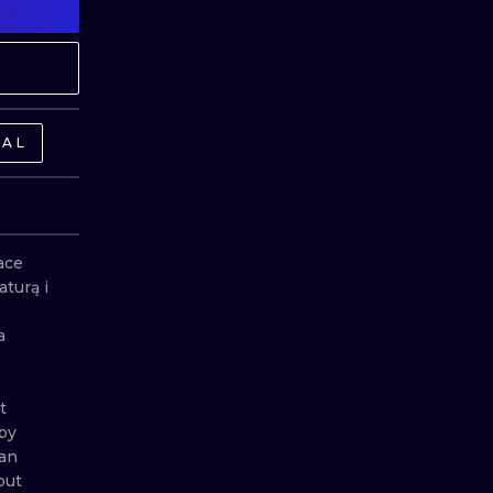
ГРАВІРУВАННЯ
UV
NAL
ace 
urą i 
 
 
by 
an 
ut 