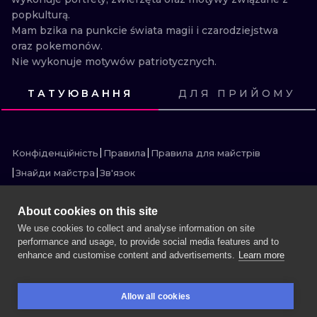
popkulturą.

ТРАДИШНЛ
Mam bzika na punkcie świata magii i czarodziejstwa 
oraz pokemonów.

ГРАВІРУВАН
Nie wykonuje motywów patriotycznych.
ТАТУЮВАННЯ
ДЛЯ ПРИЙОМУ
ПОДИВИСЬ
ПОДИВИСЬ
ПОДИВИСЬ
ПОДИВИСЬ
ПОДИВИСЬ
ПОДИВИСЬ
ПОДИВИСЬ
ПОДИВИСЬ
ПОДИВИСЬ
ПОДИВИСЬ
ПОДИВИСЬ
ПОДИВИСЬ
Конфіденційність
Правила
Правила для майстрів
Знайди майстра
Зв'язок
About cookies on this site
We use cookies to collect and analyse information on site
performance and usage, to provide social media features and to
БІЛЬШЕ INK SEARCH
enhance and customise content and advertisements.
Learn more
ЗАБРОНЮЙТЕ СЕСІЮ
Allow all cookies